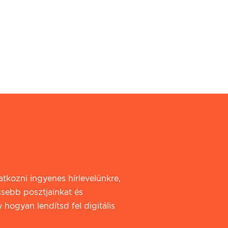
iratkozni ingyenes hírlevelünkre,
ssebb posztjainkat és
 hogyan lendítsd fel digitális