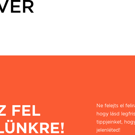
VER
Z FEL
Ne felejts el fel
hogy lásd legfri
LÜNKRE!
tippjeinket, hogy
jelenléted!