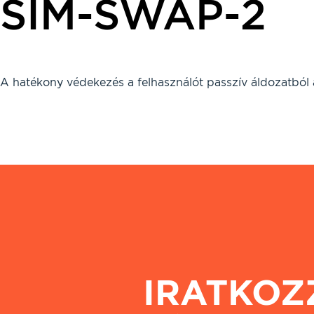
SIM-SWAP-2
A hatékony védekezés a felhasználót passzív áldozatból 
IRATKOZ