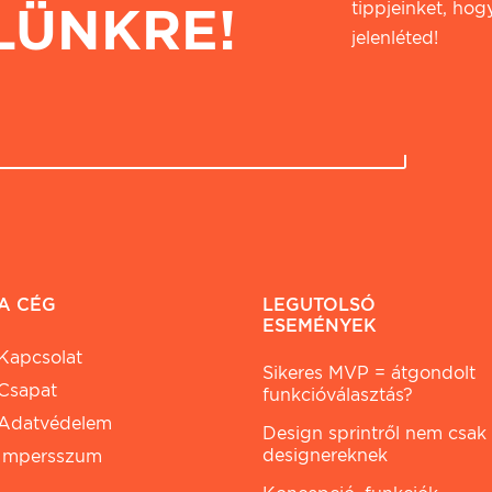
LÜNKRE!
tippjeinket, hogy
jelenléted!
A CÉG
LEGUTOLSÓ
ESEMÉNYEK
Kapcsolat
Sikeres MVP = átgondolt
Csapat
funkcióválasztás?
Adatvédelem
Design sprintről nem csak
designereknek
Impersszum