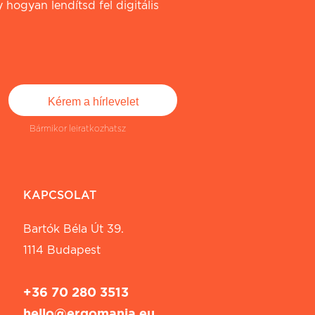
 hogyan lendítsd fel digitális
Bármikor leiratkozhatsz
KAPCSOLAT
Bartók Béla Út 39.
1114 Budapest
+36 70 280 3513
hello@ergomania.eu