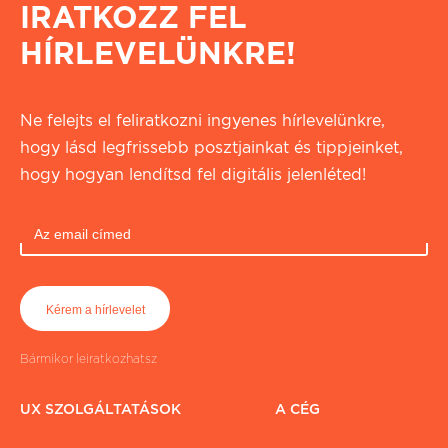
IRATKOZZ FEL
HÍRLEVELÜNKRE!
Ne felejts el feliratkozni ingyenes hírlevelünkre,
hogy lásd legfrissebb posztjainkat és tippjeinket,
hogy hogyan lendítsd fel digitális jelenléted!
Bármikor leiratkozhatsz
UX SZOLGÁLTATÁSOK
A CÉG