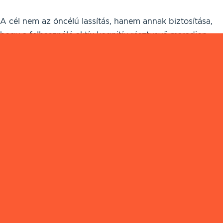
A cél nem az öncélú lassítás, hanem annak biztosítása,
hogy a felhasználó aktív kognitív résztvevő maradjon