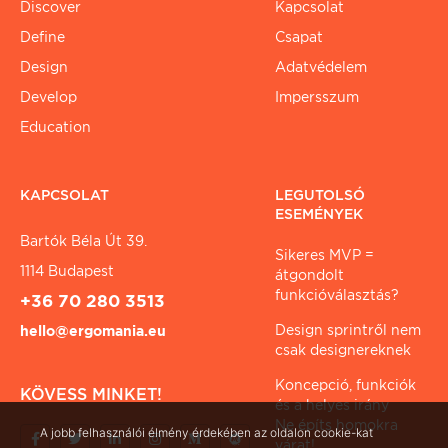
Discover
Kapcsolat
Define
Csapat
Design
Adatvédelem
Develop
Impersszum
Education
KAPCSOLAT
LEGUTOLSÓ
ESEMÉNYEK
Bartók Béla Út 39.
Sikeres MVP =
1114 Budapest
átgondolt
funkcióválasztás?
+36 70 280 3513
Design sprintről nem
hello@ergomania.eu
csak designereknek
Koncepció, funkciók
KÖVESS MINKET!
és a helyes irány
Ne építs homokra
A jobb felhasználói élmény érdekében az oldalon cookie-kat
várat!