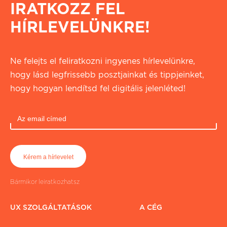
IRATKOZZ FEL
HÍRLEVELÜNKRE!
Ne felejts el feliratkozni ingyenes hírlevelünkre,
hogy lásd legfrissebb posztjainkat és tippjeinket,
hogy hogyan lendítsd fel digitális jelenléted!
Bármikor leiratkozhatsz
UX SZOLGÁLTATÁSOK
A CÉG