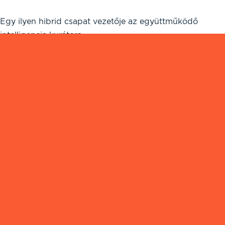
Egy ilyen hibrid csapat vezetője az együttműködő
intelligencia kurátora