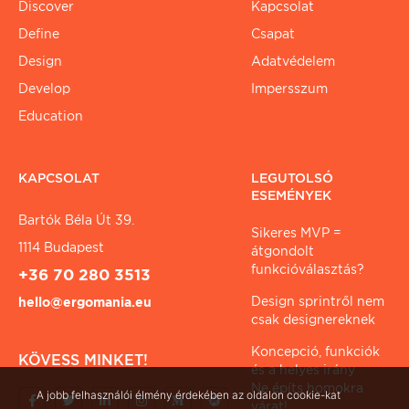
Discover
Kapcsolat
Define
Csapat
Design
Adatvédelem
Develop
Impersszum
Education
KAPCSOLAT
LEGUTOLSÓ
ESEMÉNYEK
Bartók Béla Út 39.
Sikeres MVP =
1114 Budapest
átgondolt
funkcióválasztás?
+36 70 280 3513
Design sprintről nem
hello@ergomania.eu
csak designereknek
Koncepció, funkciók
KÖVESS MINKET!
és a helyes irány
Ne építs homokra
A jobb felhasználói élmény érdekében az oldalon cookie-kat
várat!