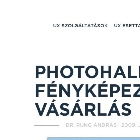
UX SZOLGÁLTATÁSOK
UX ESET
PHOTOHAL
FÉNYKÉPE
VÁSÁRLÁS
DR. RUNG ANDRAS
|
2009. J