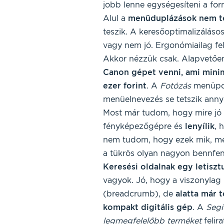
jobb lenne egységesíteni a fo
Alul a
menüduplázások nem t
teszik. A keresőoptimalizálás
vagy nem jó. Ergonómiailag fel
Akkor nézzük csak. Alapvetőe
Canon gépet venni, ami mini
ezer forint
. A
Fotózás
menüpon
menüelnevezés se tetszik annyi
Most már tudom, hogy mire jó
fényképezőgépre és
lenyílik
, 
nem tudom, hogy ezek mik, mer
a tükrös olyan nagyon bennfen
Keresési oldalnak egy letiszt
vagyok. Jó, hogy a viszonylag 
(breadcrumb), de
alatta már 
kompakt digitális gép
. A
Segí
legmegfelelőbb terméket
felir