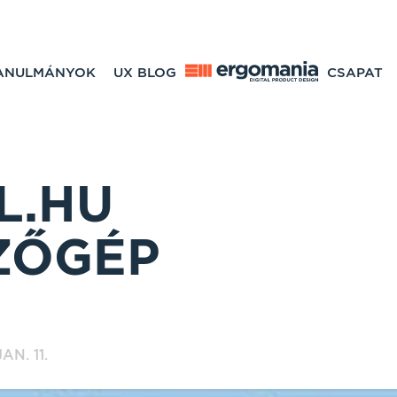
TANULMÁNYOK
UX BLOG
CSAPAT
L.HU
ZŐGÉP
AN. 11.