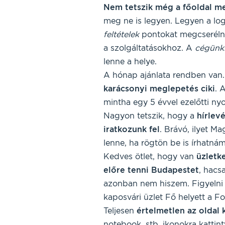
Nem tetszik még a főoldal 
meg ne is legyen. Legyen a log
feltételek
pontokat megcserél
a szolgáltatásokhoz. A
cégünk
lenne a helye.
A hónap ajánlata rendben van.
karácsonyi meglepetés ciki
. 
mintha egy 5 évvel ezelőtti ny
Nagyon tetszik, hogy a
hírlev
iratkozunk fel
. Brávó, ilyet 
lenne, ha rögtön be is írhatnám
Kedves ötlet, hogy van
üzletk
előre tenni Budapestet
, hacs
azonban nem hiszem. Figyelni 
kaposvári üzlet Fő helyett a F
Teljesen
értelmetlen az oldal 
notebook, stb. ikonokra kattin