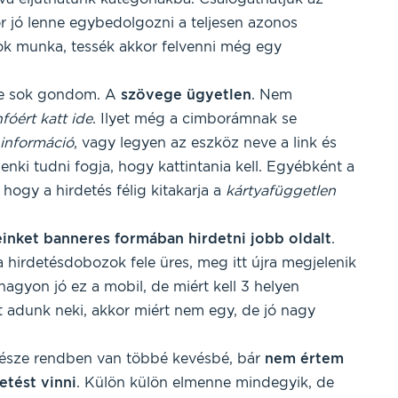
r jó lenne egybedolgozni a teljesen azonos
k munka, tessék akkor felvenni még egy
e sok gondom. A
szövege ügyetlen
. Nem
fóért katt ide
. Ilyet még a cimborámnak se
információ
, vagy legyen az eszköz neve a link és
ki tudni fogja, hogy kattintania kell. Egyébként a
, hogy a hirdetés félig kitakarja a
kártyafüggetlen
inket banneres formában hirdetni jobb oldalt
.
a hirdetésdobozok fele üres, meg itt újra megjelenik
agyon jó ez a mobil, de miért kell 3 helyen
et adunk neki, akkor miért nem egy, de jó nagy
része rendben van többé kevésbé, bár
nem értem
etést vinni
. Külön külön elmenne mindegyik, de