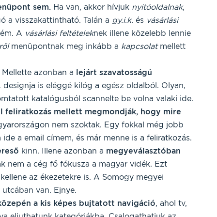
menüpont sem.
Ha van, akkor hívjuk
nyitóoldalnak
,
ó a visszakattintható. Talán a
gy.i.k.
és
vásárlási
ném. A
vásárlási feltételek
nek illene közelebb lennie
ről
menüpontnak meg inkább a
kapcsolat
mellett
 Mellette azonban a
lejárt szavatosságú
A designja is eléggé kilóg a egész oldalból. Olyan,
omtatott katalógusból scannelte be volna valaki ide.
él feliratkozás mellett megmondják, hogy mire
Magyarországon nem szoktak. Egy fokkal még jobb
 ide a email címem, és már menne is a feliratkozás.
ereső
kinn. Illene azonban a
megyeválasztóban
ak nem a cég fő fókusza a magyar vidék. Ezt
kellene az ékezetekre is. A Somogy megyei
o utcában van. Ejnye.
közepén a kis képes bujtatott navigáció
, ahol tv,
tva eljuthatunk kategóriákba. Csalogathatjuk az