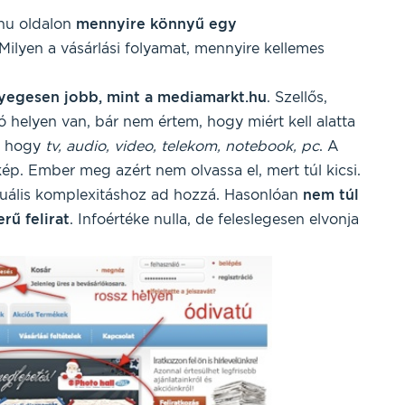
hu oldalon
mennyire könnyű egy
 Milyen a vásárlási folyamat, mennyire kellemes
yegesen jobb, mint a mediamarkt.hu
. Szellős,
ó helyen van, bár nem értem, hogy miért kell alatta
, hogy
tv, audio, video, telekom, notebook, pc
. A
ép. Ember meg azért nem olvassa el, mert túl kicsi.
zuális komplexitáshoz ad hozzá. Hasonlóan
nem túl
rű felirat
. Infoértéke nulla, de feleslegesen elvonja