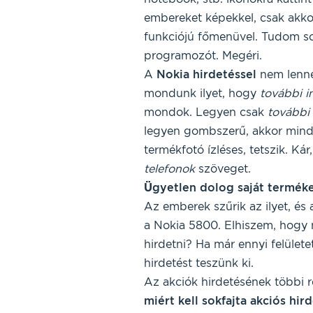
embereket képekkel, csak akko
funkciójú főmenüvel. Tudom so
programozót. Megéri.
A
Nokia hirdetéssel
nem lenn
mondunk ilyet, hogy
további in
mondok. Legyen csak
további 
legyen gombszerű, akkor minden
termékfotó ízléses, tetszik. Kár
telefonok
szöveget.
Ü
gyetlen dolog saját terméke
Az emberek szűrik az ilyet, és 
a Nokia 5800. Elhiszem, hogy n
hirdetni? Ha már ennyi felület
hirdetést teszünk ki.
Az akciók hirdetésének többi 
miért kell sokfajta akciós hird