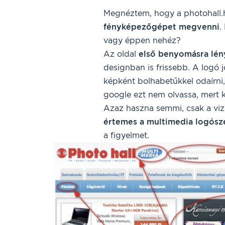
Megnéztem, hogy a photohall.
fényképezőgépet megvenni
.
vagy éppen nehéz?
Az oldal
első benyomásra lén
designban is frissebb. A logó j
képként bolhabetűkkel odaírni
google ezt nem olvassa, mert k
Azaz haszna semmi, csak a vi
értemes a multimedia logósze
a figyelmet.