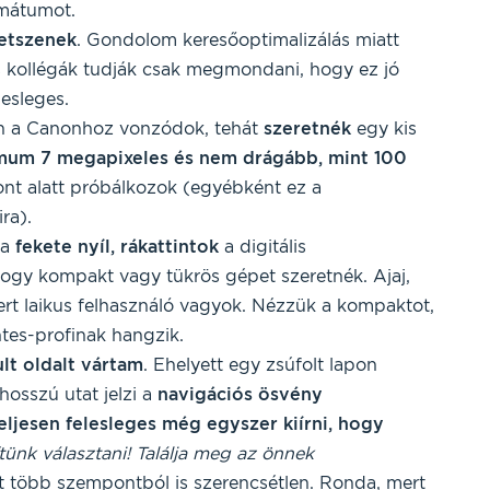
rmátumot.
etszenek
. Gondolom keresőoptimalizálás miatt
os kollégák tudják csak megmondani, hogy ez jó
esleges.
n a Canonhoz vonzódok, tehát
szeretnék
egy kis
mum 7 megapixeles és nem drágább, mint 100
t alatt próbálkozok (egyébként ez a
ra).
 a
fekete nyíl, rákattintok
a digitális
hogy kompakt vagy tükrös gépet szeretnék. Ajaj,
t laikus felhasználó vagyok. Nézzük a kompaktot,
tes-profinak hangzik.
ult oldalt vártam
. Ehelyett egy zsúfolt lapon
hosszú utat jelzi a
navigációs ösvény
teljesen felesleges még egyszer kiírni, hogy
tünk választani! Találja meg az önnek
at több szempontból is szerencsétlen. Ronda, mert