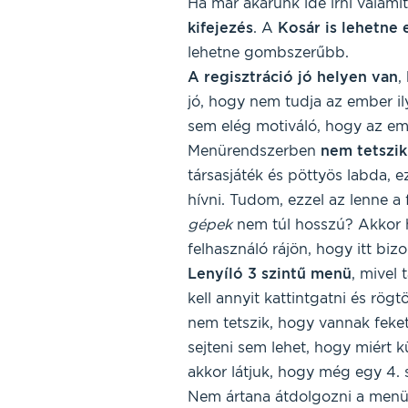
Ha már akarunk ide írni valami
kifejezés
. A
Kosár is lehetne 
lehetne gombszerűbb.
A regisztráció jó helyen van
,
jó, hogy nem tudja az ember ilye
sem elég motiváló, hogy az emb
Menürendszerben
nem tetszik
társasjáték és pöttyös labda, 
hívni. Tudom, ezzel az lenne a 
gépek
nem túl hosszú? Akkor h
felhasználó rájön, hogy itt bizo
Lenyíló 3 szintű menü
, mivel 
kell annyit kattintgatni és rög
nem tetszik, hogy vannak feket
sejteni sem lehet, hogy miért 
akkor látjuk, hogy még egy 4. sz
Nem ártana átdolgozni a menüt