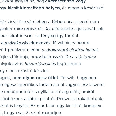
t, akkor legyen az, hogy
keresett szó
vagy
egy kicsit kiemeltebb helyen
, és maga a kosár szó
 bár kicsit furcsán lebeg a térben. Az viszont nem
nkor mire regisztrál. Az elfelejtette a jelszavát link
er rákattintson, ha tényleg így történt.
 a
szórakozás
elnevezés
. Mivel nincs benne
ezért precízebb lenne
szórakoztató elektronikának
fejlesztők baja, hogy túl hosszú. De a
háztartási
ívjuk azt is
háztartásnak
és legfeljebb a
ny nincs ezüst étkészlet.
tagolt,
nem olyan rossz ötlet
. Tetszik, hogy nem
tön egész specifikus tartalmaknál vagyok. Az viszont
e menüpontok kis nyíllal a szöveg előtt, amiről
különböznek a többi ponttól. Persze ha rákattintunk,
int is lenyílik. Ez már talán egy kicsit túl komplex.
, hogy csak 3. szint maradjon.