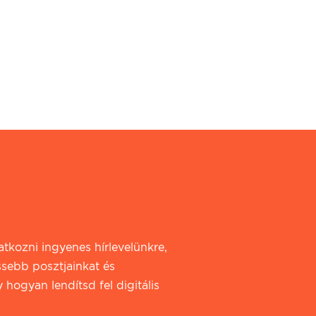
iratkozni ingyenes hírlevelünkre,
ssebb posztjainkat és
 hogyan lendítsd fel digitális