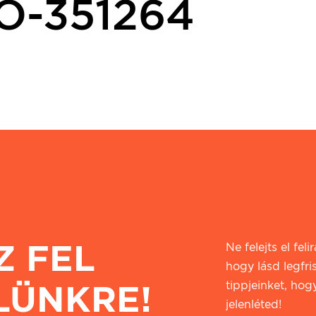
O-351264
Z FEL
Ne felejts el fel
hogy lásd legfri
LÜNKRE!
tippjeinket, hogy
jelenléted!