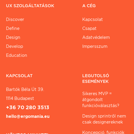
UX SZOLGÁLTATÁSOK
A CÉG
Discover
Kapcsolat
Define
Csapat
Design
Adatvédelem
Develop
Impersszum
Education
KAPCSOLAT
LEGUTOLSÓ
ESEMÉNYEK
Bartók Béla Út 39.
Sikeres MVP =
1114 Budapest
átgondolt
funkcióválasztás?
+36 70 280 3513
Design sprintről nem
hello@ergomania.eu
csak designereknek
Koncepció, funkciók