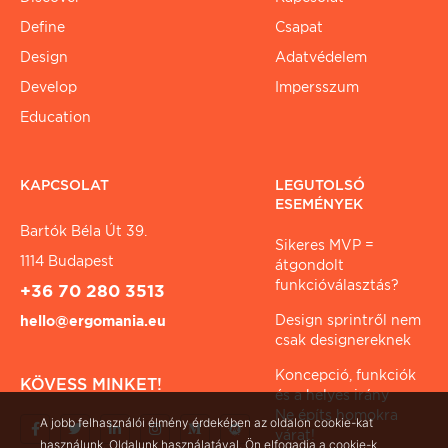
Define
Csapat
Design
Adatvédelem
Develop
Impersszum
Education
KAPCSOLAT
LEGUTOLSÓ
ESEMÉNYEK
Bartók Béla Út 39.
Sikeres MVP =
1114 Budapest
átgondolt
funkcióválasztás?
+36 70 280 3513
Design sprintről nem
hello@ergomania.eu
csak designereknek
Koncepció, funkciók
KÖVESS MINKET!
és a helyes irány
Ne építs homokra
A jobb felhasználói élmény érdekében az oldalon cookie-kat
várat!
használunk. Oldalunk használatával, Ön elfogadja a cookie-k