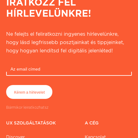
IRATKOZZ FEL
HÍRLEVELÜNKRE!
Ne felejts el feliratkozni ingyenes hírlevelünkre,
hogy lásd legfrissebb posztjainkat és tippjeinket,
hogy hogyan lendítsd fel digitális jelenléted!
Bármikor leiratkozhatsz
UX SZOLGÁLTATÁSOK
A CÉG
Discover
Kapcsolat