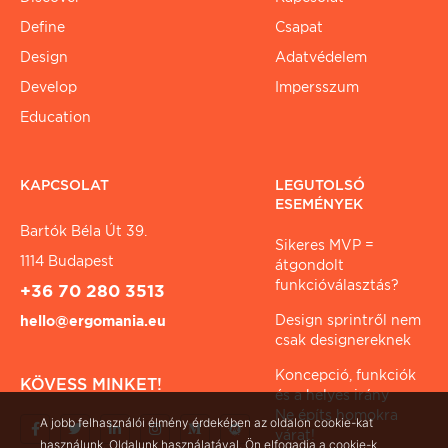
Define
Csapat
Design
Adatvédelem
Develop
Impersszum
Education
KAPCSOLAT
LEGUTOLSÓ
ESEMÉNYEK
Bartók Béla Út 39.
Sikeres MVP =
1114 Budapest
átgondolt
funkcióválasztás?
+36 70 280 3513
Design sprintről nem
hello@ergomania.eu
csak designereknek
Koncepció, funkciók
KÖVESS MINKET!
és a helyes irány
Ne építs homokra
A jobb felhasználói élmény érdekében az oldalon cookie-kat
várat!
használunk. Oldalunk használatával, Ön elfogadja a cookie-k