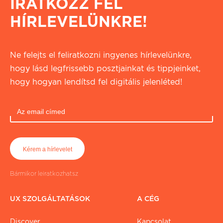
IRATKOZZ FEL
HÍRLEVELÜNKRE!
Ne felejts el feliratkozni ingyenes hírlevelünkre,
hogy lásd legfrissebb posztjainkat és tippjeinket,
hogy hogyan lendítsd fel digitális jelenléted!
Bármikor leiratkozhatsz
UX SZOLGÁLTATÁSOK
A CÉG
Discover
Kapcsolat