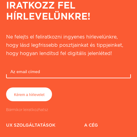
IRATKOZZ FEL
HÍRLEVELÜNKRE!
Ne felejts el feliratkozni ingyenes hírlevelünkre,
hogy lásd legfrissebb posztjainkat és tippjeinket,
hogy hogyan lendítsd fel digitális jelenléted!
Bármikor leiratkozhatsz
UX SZOLGÁLTATÁSOK
A CÉG