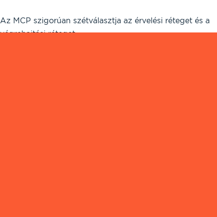
Az MCP szigorúan szétválasztja az érvelési réteget és a
végrehajtási réteget