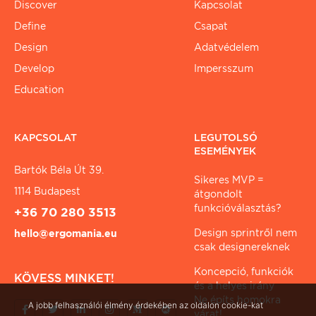
Discover
Kapcsolat
Define
Csapat
Design
Adatvédelem
Develop
Impersszum
Education
KAPCSOLAT
LEGUTOLSÓ
ESEMÉNYEK
Bartók Béla Út 39.
Sikeres MVP =
1114 Budapest
átgondolt
funkcióválasztás?
+36 70 280 3513
Design sprintről nem
hello@ergomania.eu
csak designereknek
Koncepció, funkciók
KÖVESS MINKET!
és a helyes irány
Ne építs homokra
A jobb felhasználói élmény érdekében az oldalon cookie-kat
várat!