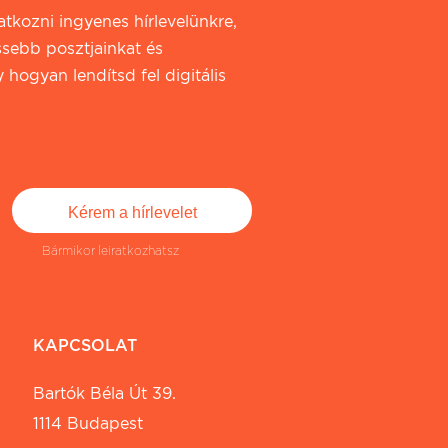
iratkozni ingyenes hírlevelünkre,
ssebb posztjainkat és
 hogyan lendítsd fel digitális
Bármikor leiratkozhatsz
KAPCSOLAT
Bartók Béla Út 39.
1114 Budapest