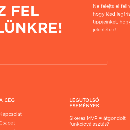
Z FEL
Ne felejts el fel
hogy lásd legfri
LÜNKRE!
tippjeinket, hogy
jelenléted!
A CÉG
LEGUTOLSÓ
ESEMÉNYEK
Kapcsolat
Sikeres MVP = átgondolt
Csapat
funkcióválasztás?