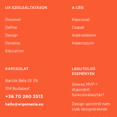
UX SZOLGÁLTATÁSOK
A CÉG
Discover
Kapcsolat
Define
Csapat
Design
Adatvédelem
Develop
Impersszum
Education
KAPCSOLAT
LEGUTOLSÓ
ESEMÉNYEK
Bartók Béla Út 39.
Sikeres MVP =
1114 Budapest
átgondolt
funkcióválasztás?
+36 70 280 3513
Design sprintről nem
hello@ergomania.eu
csak designereknek