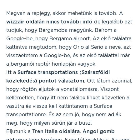
Megvan a repjegy, akkor mehetünk is tovább. A
wizzair oldalán nincs további infó
de legalább azt
tudjuk, hogy Bergamoba megyünk. Beírom a
Google-be, hogy Bergamo airport. Az első találatra
kattintva megtudom, hogy Orio al Serio a neve, ezt
visszaetetem a Google-be, és az első találattal már
a bergamói reptér honlapján vagyok.
Itt a
Surface transportations (Szárazföldi
közlekedés) pontot választom
. Ott látom azonnal,
hogy rögtön eljutok a vonatállomásra. Viszont
kellemetlen, hogy itt nem találok linket közvetlen a
vasútra és vissza kell kattintanom a Surface
transportationre. És az sem jó, hogy nem adják
meg, hogy milyen sűrűn jár a busz.
Eljutunk a
Tren italia oldalára. Angol gomb
eldugva
fenn középen. Nem túl praktikus. Az sem