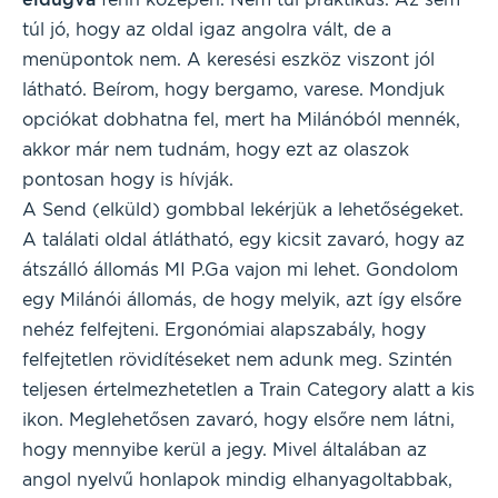
túl jó, hogy az oldal igaz angolra vált, de a
menüpontok nem. A keresési eszköz viszont jól
látható. Beírom, hogy bergamo, varese. Mondjuk
opciókat dobhatna fel, mert ha Milánóból mennék,
akkor már nem tudnám, hogy ezt az olaszok
pontosan hogy is hívják.
A Send (elküld) gombbal lekérjük a lehetőségeket.
A találati oldal átlátható, egy kicsit zavaró, hogy az
átszálló állomás MI P.Ga vajon mi lehet. Gondolom
egy Milánói állomás, de hogy melyik, azt így elsőre
nehéz felfejteni. Ergonómiai alapszabály, hogy
felfejtetlen rövidítéseket nem adunk meg. Szintén
teljesen értelmezhetetlen a Train Category alatt a kis
ikon. Meglehetősen zavaró, hogy elsőre nem látni,
hogy mennyibe kerül a jegy. Mivel általában az
angol nyelvű honlapok mindig elhanyagoltabbak,