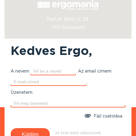
Bartók Béla út 39.
1114 Budapest
Kedves Ergo,
A nevem
.
Az email címem
.
Üzenetem:
Fájl csatolása
24 órán belül válaszolunk