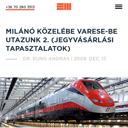
+36 70 280 3513
MILÁNÓ KÖZELÉBE VARESE-BE
UTAZUNK 2. (JEGYVÁSÁRLÁSI
TAPASZTALATOK)
DR. RUNG ANDRAS
|
2008. DEC. 17.