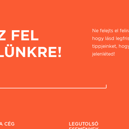
Z FEL
Ne felejts el fel
hogy lásd legfri
LÜNKRE!
tippjeinket, hogy
jelenléted!
A CÉG
LEGUTOLSÓ