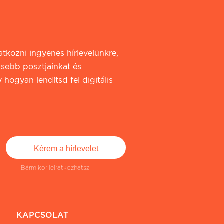
iratkozni ingyenes hírlevelünkre,
ssebb posztjainkat és
 hogyan lendítsd fel digitális
Bármikor leiratkozhatsz
KAPCSOLAT