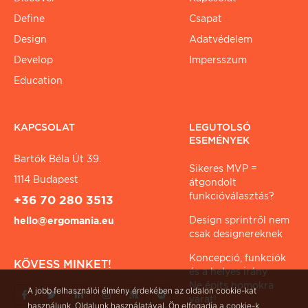
Define
Csapat
Design
Adatvédelem
Develop
Impersszum
Education
KAPCSOLAT
LEGUTOLSÓ
ESEMÉNYEK
Bartók Béla Út 39.
Sikeres MVP =
1114 Budapest
átgondolt
funkcióválasztás?
+36 70 280 3513
Design sprintről nem
hello@ergomania.eu
csak designereknek
Koncepció, funkciók
KÖVESS MINKET!
és a helyes irány
Ne építs homokra
A jobb felhasználói élmény érdekében az oldalon cookie-kat
várat!
használunk. Oldalunk használatával, Ön elfogadja a cookie-k