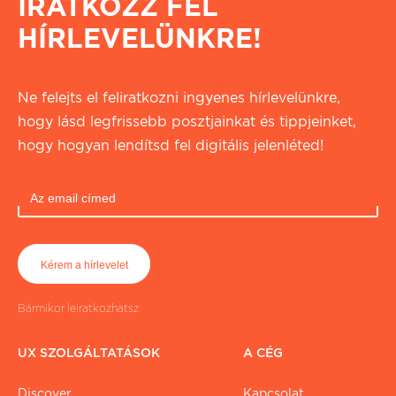
IRATKOZZ FEL
HÍRLEVELÜNKRE!
Ne felejts el feliratkozni ingyenes hírlevelünkre,
hogy lásd legfrissebb posztjainkat és tippjeinket,
hogy hogyan lendítsd fel digitális jelenléted!
Bármikor leiratkozhatsz
UX SZOLGÁLTATÁSOK
A CÉG
Discover
Kapcsolat