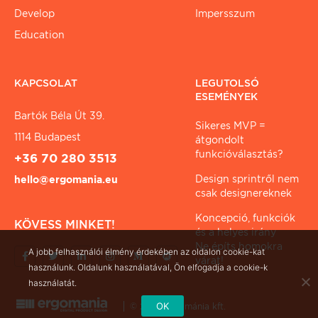
Develop
Impersszum
Education
KAPCSOLAT
LEGUTOLSÓ
ESEMÉNYEK
Bartók Béla Út 39.
Sikeres MVP =
1114 Budapest
átgondolt
funkcióválasztás?
+36 70 280 3513
Design sprintről nem
hello@ergomania.eu
csak designereknek
Koncepció, funkciók
KÖVESS MINKET!
és a helyes irány
Ne építs homokra
A jobb felhasználói élmény érdekében az oldalon cookie-kat
várat!
használunk. Oldalunk használatával, Ön elfogadja a cookie-k
használatát.
OK
© 2026 ergománia kft.