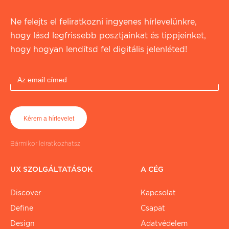
Ne felejts el feliratkozni ingyenes hírlevelünkre,
hogy lásd legfrissebb posztjainkat és tippjeinket,
hogy hogyan lendítsd fel digitális jelenléted!
Bármikor leiratkozhatsz
UX SZOLGÁLTATÁSOK
A CÉG
Discover
Kapcsolat
Define
Csapat
Design
Adatvédelem