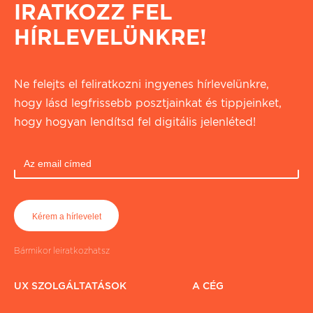
IRATKOZZ FEL
HÍRLEVELÜNKRE!
Ne felejts el feliratkozni ingyenes hírlevelünkre,
hogy lásd legfrissebb posztjainkat és tippjeinket,
hogy hogyan lendítsd fel digitális jelenléted!
Bármikor leiratkozhatsz
UX SZOLGÁLTATÁSOK
A CÉG