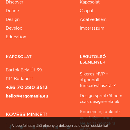
Discover
Kapcsolat
Define
Csapat
Design
Adatvédelem
Develop
Impersszum
Education
KAPCSOLAT
LEGUTOLSÓ
ESEMÉNYEK
Bartók Béla Út 39.
Sikeres MVP =
1114 Budapest
átgondolt
funkcióválasztás?
+36 70 280 3513
Design sprintről nem
hello@ergomania.eu
csak designereknek
Koncepció, funkciók
KÖVESS MINKET!
és a helyes irány
Ne építs homokra
A jobb felhasználói élmény érdekében az oldalon cookie-kat
várat!