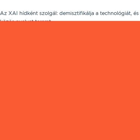
Az XAI hídként szolgál: demisztifikálja a technológiát, és
közös nyelvet teremt