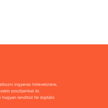
iratkozni ingyenes hírlevelünkre,
ssebb posztjainkat és
 hogyan lendítsd fel digitális