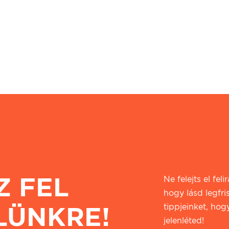
Z FEL
Ne felejts el fel
hogy lásd legfri
LÜNKRE!
tippjeinket, hogy
jelenléted!