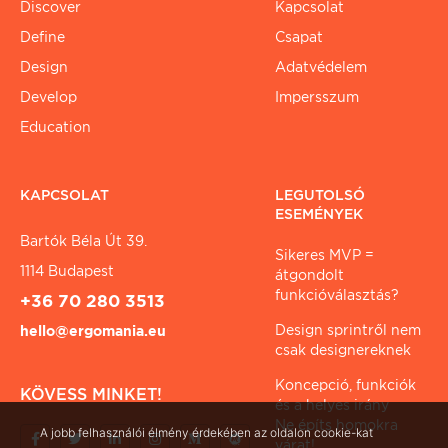
Discover
Kapcsolat
Define
Csapat
Design
Adatvédelem
Develop
Impersszum
Education
KAPCSOLAT
LEGUTOLSÓ
ESEMÉNYEK
Bartók Béla Út 39.
Sikeres MVP =
1114 Budapest
átgondolt
funkcióválasztás?
+36 70 280 3513
Design sprintről nem
hello@ergomania.eu
csak designereknek
Koncepció, funkciók
KÖVESS MINKET!
és a helyes irány
Ne építs homokra
A jobb felhasználói élmény érdekében az oldalon cookie-kat
várat!