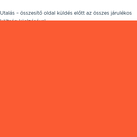
Utalás – összesítő oldal küldés előtt az összes járulékos
költség kijelzésével