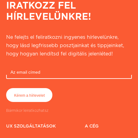
IRATKOZZ FEL
HÍRLEVELÜNKRE!
Ne felejts el feliratkozni ingyenes hírlevelünkre,
hogy lásd legfrissebb posztjainkat és tippjeinket,
hogy hogyan lendítsd fel digitális jelenléted!
Bármikor leiratkozhatsz
UX SZOLGÁLTATÁSOK
A CÉG