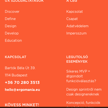
UX SZOLGÁLTATÁSOK
A CÉG
Discover
Kapcsolat
Define
Csapat
Design
Adatvédelem
Develop
Impersszum
Education
KAPCSOLAT
LEGUTOLSÓ
ESEMÉNYEK
Bartók Béla Út 39.
Sikeres MVP =
1114 Budapest
átgondolt
funkcióválasztás?
+36 70 280 3513
Design sprintről nem
hello@ergomania.eu
csak designereknek
Koncepció, funkciók
KÖVESS MINKET!
és a helyes irány