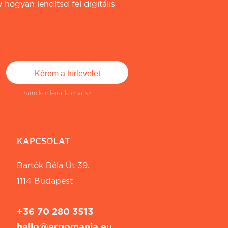
 hogyan lendítsd fel digitális
Bármikor leiratkozhatsz
KAPCSOLAT
Bartók Béla Út 39.
1114 Budapest
+36 70 280 3513
hello@ergomania.eu