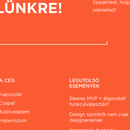
LÜNKRE!
tippjeinket, hogy
jelenléted!
A CÉG
LEGUTOLSÓ
ESEMÉNYEK
Kapcsolat
Sikeres MVP = átgondolt
Csapat
funkcióválasztás?
Adatvédelem
Design sprintről nem csak
designereknek
Impersszum