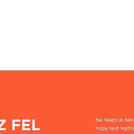
Z FEL
Ne felejts el fel
hogy lásd legfri