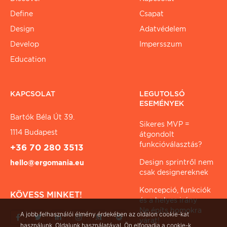
Define
Csapat
Design
Adatvédelem
Develop
Impersszum
Education
KAPCSOLAT
LEGUTOLSÓ
ESEMÉNYEK
Bartók Béla Út 39.
Sikeres MVP =
1114 Budapest
átgondolt
funkcióválasztás?
+36 70 280 3513
Design sprintről nem
hello@ergomania.eu
csak designereknek
Koncepció, funkciók
KÖVESS MINKET!
és a helyes irány
Ne építs homokra
A jobb felhasználói élmény érdekében az oldalon cookie-kat
várat!
használunk. Oldalunk használatával, Ön elfogadja a cookie-k