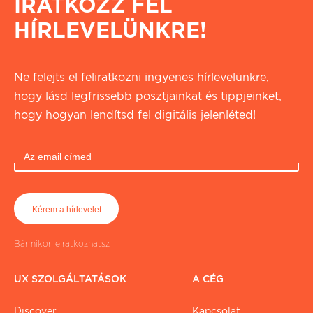
IRATKOZZ FEL
HÍRLEVELÜNKRE!
Ne felejts el feliratkozni ingyenes hírlevelünkre,
hogy lásd legfrissebb posztjainkat és tippjeinket,
hogy hogyan lendítsd fel digitális jelenléted!
Bármikor leiratkozhatsz
UX SZOLGÁLTATÁSOK
A CÉG
Discover
Kapcsolat