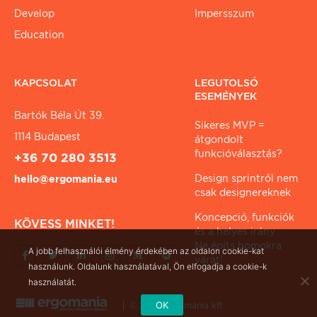
Develop
Impersszum
Education
KAPCSOLAT
LEGUTOLSÓ
ESEMÉNYEK
Bartók Béla Út 39.
Sikeres MVP =
1114 Budapest
átgondolt
funkcióválasztás?
+36 70 280 3513
Design sprintről nem
hello@ergomania.eu
csak designereknek
Koncepció, funkciók
KÖVESS MINKET!
és a helyes irány
Ne építs homokra
A jobb felhasználói élmény érdekében az oldalon cookie-kat
várat!
használunk. Oldalunk használatával, Ön elfogadja a cookie-k
használatát.
OK
© 2026 ergománia kft.