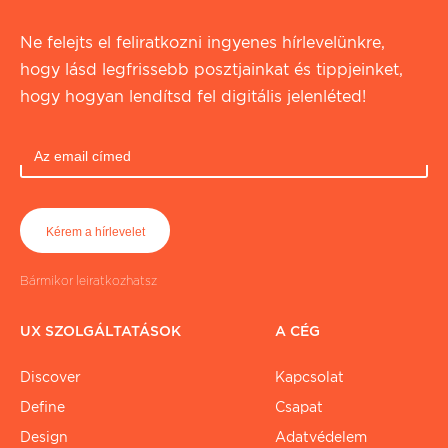
Ne felejts el feliratkozni ingyenes hírlevelünkre,
hogy lásd legfrissebb posztjainkat és tippjeinket,
hogy hogyan lendítsd fel digitális jelenléted!
Bármikor leiratkozhatsz
UX SZOLGÁLTATÁSOK
A CÉG
Discover
Kapcsolat
Define
Csapat
Design
Adatvédelem