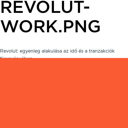
REVOLUT-
WORK.PNG
Revolut: egyenleg alakulása az idő és a tranzakciók
függvényében