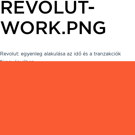
REVOLUT-
WORK.PNG
Revolut: egyenleg alakulása az idő és a tranzakciók
függvényében