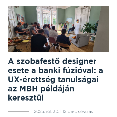
A szobafestő designer
esete a banki fúzióval: a
UX-érettség tanulságai
az MBH példáján
keresztül
2025. júl. 30. | 12 perc olvasás