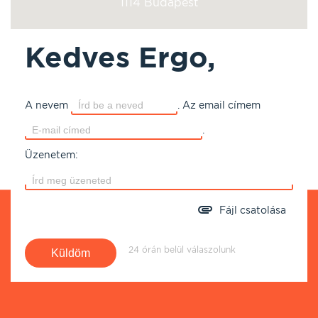
1114 Budapest
Kedves Ergo,
A nevem
.
Az email címem
.
Üzenetem:
Fájl csatolása
24 órán belül válaszolunk