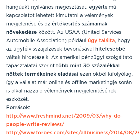
hangúak) nyilvános megosztását, egyértelmű
kapcsolatot lehetett kimutatni a vélemények
megjelenése és az
értékesítés számainak
növekedése
között. Az USAA (United Services
Automobile Association) például
úgy találta
, hogy
az ügyfélvisszajelzések bevonásával
hitelesebbé
váltak hirdetéseik. Az amerikai pénzügyi szolgáltató
tapasztalatai szerint
több mint 30 százalékkal
nőttek termékeinek eladásai
ezen okból kifolyólag,
így a vállalat már online és offline marketingje során
is alkalmazza a vélemények megjelenítésének
eszközét.
Források:
http://www.freshminds.net/2009/03/why-do-
people-write-reviews/
http://www.forbes.com/sites/allbusiness/2014/08/2