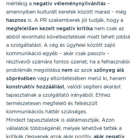
mértékig a
negatív véleménynyilvánítás
–
amennyiben kulturált keretek között marad – még
hasznos
is. A PR szakemberek jól tudják, hogy a
megfelelően kezelt negatív kritika
nem csak az
abból levonható következtetések miatt teheti jobbá
a szolgáltatást. A cég és ügyfelei között zajló
kommunikáció egyéb – akár csak passzív –
résztvevői számára fontos üzenet, ha a felhasználói
problémák megoldása
nem
az azok
szőnyeg alá
söprésében
vagy eltüntetésében merül ki, hanem
konstruktív hozzáállást
, valódi segíteni akarást
tapasztalnak a szolgáltató irányából. Ehhez
természetesen megfelelő és felkészült
kommunikációs háttér szükséges.
Mindezt tapasztalatok is alátámasztják. Azon
vállalatok többségénél, melyek lehetővé tették a
kritikák (legyenek azok akár pozitív,
akár negatív