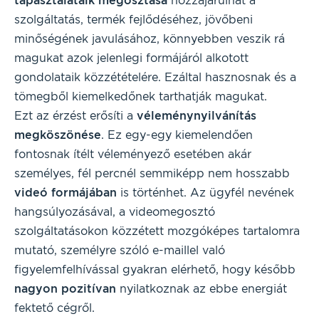
tapasztalataik megosztása
hozzájárulhat a
szolgáltatás, termék fejlődéséhez, jövőbeni
minőségének javulásához, könnyebben veszik rá
magukat azok jelenlegi formájáról alkotott
gondolataik közzétételére. Ezáltal hasznosnak és a
tömegből kiemelkedőnek tarthatják magukat.
Ezt az érzést erősíti a
véleménynyilvánítás
megköszönése
. Ez egy-egy kiemelendően
fontosnak ítélt véleményező esetében akár
személyes, fél percnél semmiképp nem hosszabb
videó formájában
is történhet. Az ügyfél nevének
hangsúlyozásával, a videomegosztó
szolgáltatásokon közzétett mozgóképes tartalomra
mutató, személyre szóló e-maillel való
figyelemfelhívással gyakran elérhető, hogy később
nagyon pozitívan
nyilatkoznak az ebbe energiát
fektető cégről.