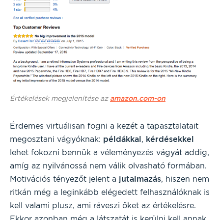
Értékelések megjelenítése az
amazon.com-on
Érdemes virtuálisan fogni a kezét a tapasztalatait
megosztani vágyóknak:
példákkal
,
kérdésekkel
lehet fokozni bennük a véleményezés vágyát addig,
amíg az nyilvánossá nem válik olvasható formában.
Motivációs tényezőt jelent a
jutalmazás
, hiszen nem
ritkán még a leginkább elégedett felhasználóknak is
kell valami plusz, ami ráveszi őket az értékelésre.
Ekkor azonban még a látszatát is kerülni kell annak,