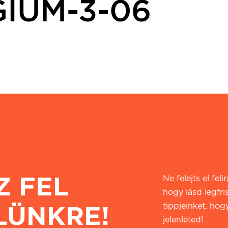
IUM-3-06
Z FEL
Ne felejts el fel
hogy lásd legfri
LÜNKRE!
tippjeinket, hogy
jelenléted!