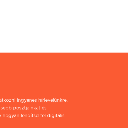
iratkozni ingyenes hírlevelünkre,
ssebb posztjainkat és
 hogyan lendítsd fel digitális