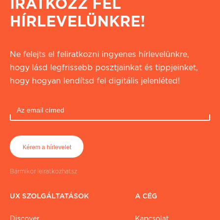
IRATKOZZ FEL
HÍRLEVELÜNKRE!
Ne felejts el feliratkozni ingyenes hírlevelünkre,
hogy lásd legfrissebb posztjainkat és tippjeinket,
hogy hogyan lendítsd fel digitális jelenléted!
Bármikor leiratkozhatsz
UX SZOLGÁLTATÁSOK
A CÉG
Discover
Kapcsolat