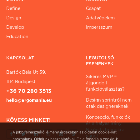
Define
Csapat
Design
Adatvédelem
Develop
Impersszum
Education
KAPCSOLAT
LEGUTOLSÓ
ESEMÉNYEK
Bartók Béla Út 39.
Sikeres MVP =
1114 Budapest
átgondolt
funkcióválasztás?
+36 70 280 3513
Design sprintről nem
hello@ergomania.eu
csak designereknek
Koncepció, funkciók
KÖVESS MINKET!
és a helyes irány
Ne építs homokra
A jobb felhasználói élmény érdekében az oldalon cookie-kat
várat!
használunk. Oldalunk használatával, Ön elfogadja a cookie-k