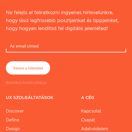
Ne felejts el feliratkozni ingyenes hírlevelünkre,
hogy lásd legfrissebb posztjainkat és tippjeinket,
hogy hogyan lendítsd fel digitális jelenléted!
Bármikor leiratkozhatsz
UX SZOLGÁLTATÁSOK
A CÉG
Discover
Kapcsolat
Define
Csapat
Design
Adatvédelem