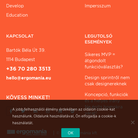
Develop
Impersszum
Education
KAPCSOLAT
LEGUTOLSÓ
ESEMÉNYEK
Bartók Béla Út 39.
Sikeres MVP =
1114 Budapest
átgondolt
funkcióválasztás?
+36 70 280 3513
Design sprintről nem
hello@ergomania.eu
csak designereknek
Koncepció, funkciók
KÖVESS MINKET!
és a helyes irány
Ne építs homokra
A jobb felhasználói élmény érdekében az oldalon cookie-kat
várat!
használunk. Oldalunk használatával, Ön elfogadja a cookie-k
használatát.
OK
© 2026 ergománia kft.