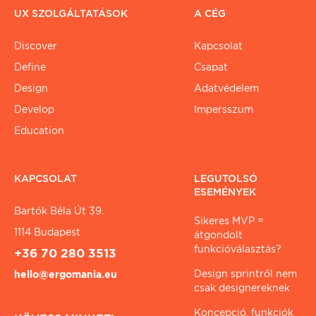
UX SZOLGÁLTATÁSOK
A CÉG
Discover
Kapcsolat
Define
Csapat
Design
Adatvédelem
Develop
Impersszum
Education
KAPCSOLAT
LEGUTOLSÓ
ESEMÉNYEK
Bartók Béla Út 39.
Sikeres MVP =
1114 Budapest
átgondolt
funkcióválasztás?
+36 70 280 3513
Design sprintről nem
hello@ergomania.eu
csak designereknek
Koncepció, funkciók