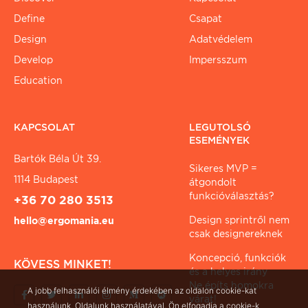
Define
Csapat
Design
Adatvédelem
Develop
Impersszum
Education
KAPCSOLAT
LEGUTOLSÓ
ESEMÉNYEK
Bartók Béla Út 39.
Sikeres MVP =
1114 Budapest
átgondolt
funkcióválasztás?
+36 70 280 3513
Design sprintről nem
hello@ergomania.eu
csak designereknek
Koncepció, funkciók
KÖVESS MINKET!
és a helyes irány
Ne építs homokra
A jobb felhasználói élmény érdekében az oldalon cookie-kat
várat!
használunk. Oldalunk használatával, Ön elfogadja a cookie-k