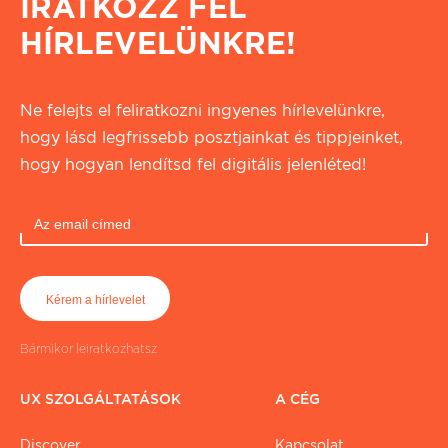
IRATKOZZ FEL
HÍRLEVELÜNKRE!
Ne felejts el feliratkozni ingyenes hírlevelünkre,
hogy lásd legfrissebb posztjainkat és tippjeinket,
hogy hogyan lendítsd fel digitális jelenléted!
Bármikor leiratkozhatsz
UX SZOLGÁLTATÁSOK
A CÉG
Discover
Kapcsolat