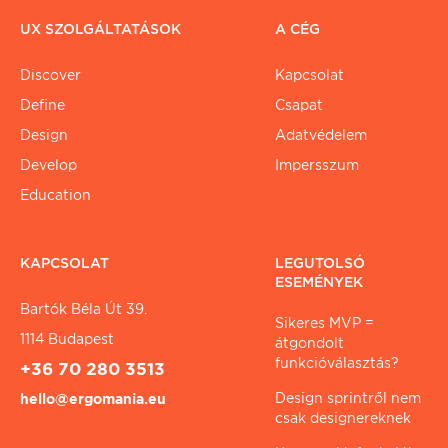
UX SZOLGÁLTATÁSOK
A CÉG
Discover
Kapcsolat
Define
Csapat
Design
Adatvédelem
Develop
Impersszum
Education
KAPCSOLAT
LEGUTOLSÓ
ESEMÉNYEK
Bartók Béla Út 39.
Sikeres MVP =
1114 Budapest
átgondolt
funkcióválasztás?
+36 70 280 3513
Design sprintről nem
hello@ergomania.eu
csak designereknek