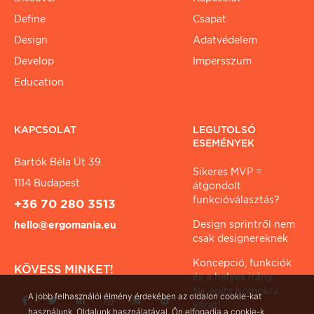
Define
Csapat
Design
Adatvédelem
Develop
Impersszum
Education
KAPCSOLAT
LEGUTOLSÓ
ESEMÉNYEK
Bartók Béla Út 39.
Sikeres MVP =
1114 Budapest
átgondolt
funkcióválasztás?
+36 70 280 3513
Design sprintről nem
hello@ergomania.eu
csak designereknek
Koncepció, funkciók
KÖVESS MINKET!
és a helyes irány
Ne építs homokra
A jobb felhasználói élmény érdekében az oldalon cookie-kat
várat!
használunk. Oldalunk használatával, Ön elfogadja a cookie-k