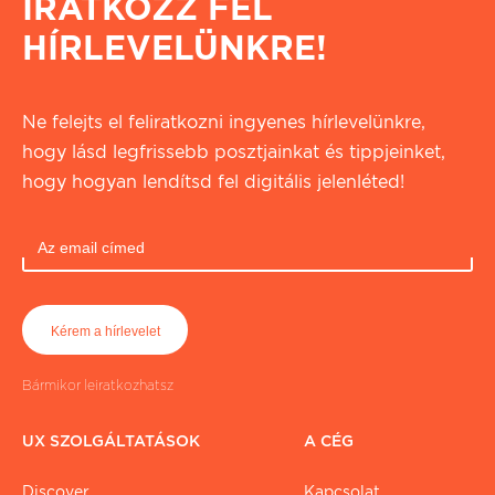
IRATKOZZ FEL
HÍRLEVELÜNKRE!
Ne felejts el feliratkozni ingyenes hírlevelünkre,
hogy lásd legfrissebb posztjainkat és tippjeinket,
hogy hogyan lendítsd fel digitális jelenléted!
Bármikor leiratkozhatsz
UX SZOLGÁLTATÁSOK
A CÉG
Discover
Kapcsolat