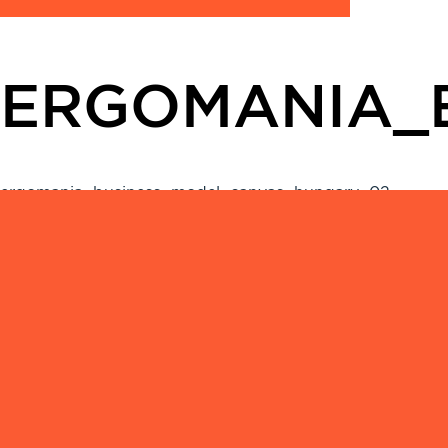
ERGOMANIA_
ergomania_business_model_canvas_hungary_02