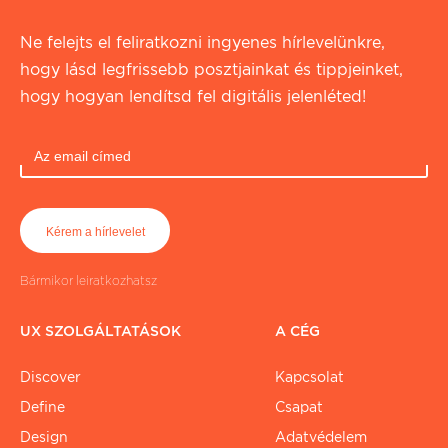
Ne felejts el feliratkozni ingyenes hírlevelünkre,
hogy lásd legfrissebb posztjainkat és tippjeinket,
hogy hogyan lendítsd fel digitális jelenléted!
Bármikor leiratkozhatsz
UX SZOLGÁLTATÁSOK
A CÉG
Discover
Kapcsolat
Define
Csapat
Design
Adatvédelem