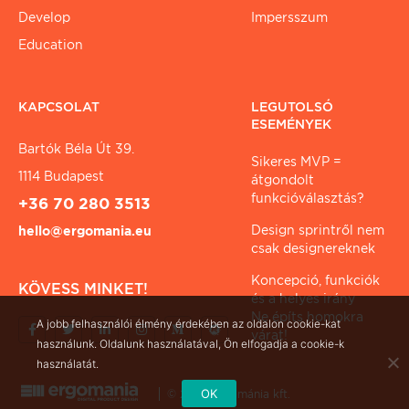
Develop
Impersszum
Education
KAPCSOLAT
LEGUTOLSÓ
ESEMÉNYEK
Bartók Béla Út 39.
Sikeres MVP =
1114 Budapest
átgondolt
funkcióválasztás?
+36 70 280 3513
Design sprintről nem
hello@ergomania.eu
csak designereknek
Koncepció, funkciók
KÖVESS MINKET!
és a helyes irány
Ne építs homokra
A jobb felhasználói élmény érdekében az oldalon cookie-kat
várat!
használunk. Oldalunk használatával, Ön elfogadja a cookie-k
használatát.
OK
© 2026 ergománia kft.