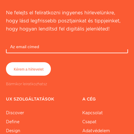
Ne felejts el feliratkozni ingyenes hírlevelünkre,
hogy lásd legfrissebb posztjainkat és tippjeinket,
hogy hogyan lendítsd fel digitális jelenléted!
Bármikor leiratkozhatsz
UX SZOLGÁLTATÁSOK
A CÉG
Discover
Kapcsolat
Define
Csapat
Design
Adatvédelem