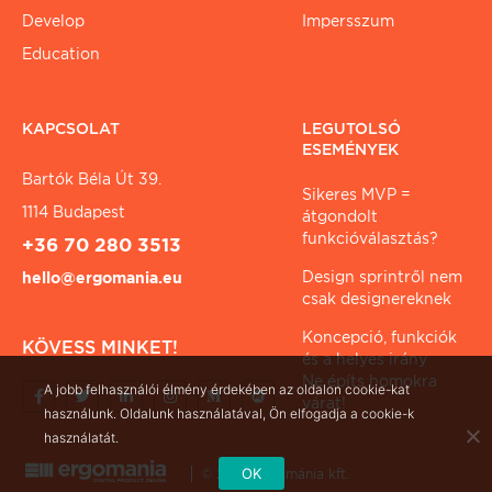
Develop
Impersszum
Education
KAPCSOLAT
LEGUTOLSÓ
ESEMÉNYEK
Bartók Béla Út 39.
Sikeres MVP =
1114 Budapest
átgondolt
funkcióválasztás?
+36 70 280 3513
Design sprintről nem
hello@ergomania.eu
csak designereknek
Koncepció, funkciók
KÖVESS MINKET!
és a helyes irány
Ne építs homokra
A jobb felhasználói élmény érdekében az oldalon cookie-kat
várat!
használunk. Oldalunk használatával, Ön elfogadja a cookie-k
használatát.
OK
© 2026 ergománia kft.