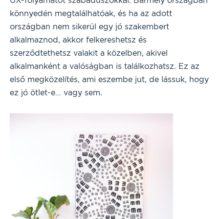
UX-folyamatot szabadúszókkal. Bármely országban
könnyedén megtalálhatóak, és ha az adott
országban nem sikerül egy jó szakembert
alkalmaznod, akkor felkereshetsz és
szerződtethetsz valakit a közelben, akivel
alkalmanként a valóságban is találkozhatsz. Ez az
első megközelítés, ami eszembe jut, de lássuk, hogy
ez jó ötlet-e… vagy sem.