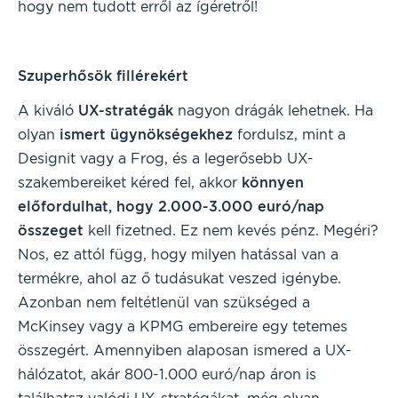
hogy nem tudott erről az ígéretről!
Szuperhősök fillérekért
A kiváló
UX-
stratégák
nagyon drágák lehetnek. Ha
olyan
ismert ügynökségekhez
fordulsz, mint a
Designit vagy a Frog, és a legerősebb UX-
szakembereiket kéred fel, akkor
könnyen
előfordulhat, hogy 2.000-3.000 euró/nap
összeget
kell fizetned. Ez nem kevés pénz. Megéri?
Nos, ez attól függ, hogy milyen hatással van a
termékre, ahol az ő tudásukat veszed igénybe.
Azonban nem feltétlenül van szükséged a
McKinsey vagy a KPMG embereire egy tetemes
összegért. Amennyiben alaposan ismered a UX-
hálózatot, akár 800-1.000 euró/nap áron is