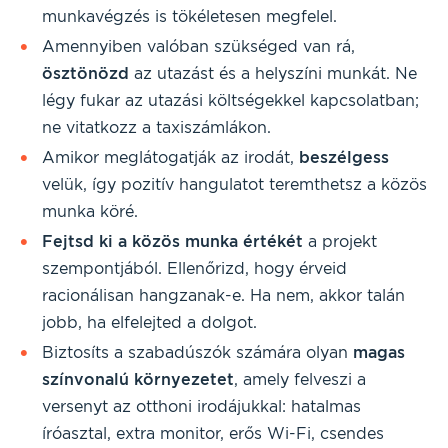
munkavégzés is tökéletesen megfelel.
Amennyiben valóban szükséged van rá,
ösztönözd
az utazást és a helyszíni munkát. Ne
légy fukar az utazási költségekkel kapcsolatban;
ne vitatkozz a taxiszámlákon.
Amikor meglátogatják az irodát,
beszélgess
velük, így pozitív hangulatot teremthetsz a közös
munka köré.
Fejtsd ki a közös munka értékét
a projekt
szempontjából. Ellenőrizd, hogy érveid
racionálisan hangzanak-e. Ha nem, akkor talán
jobb, ha elfelejted a dolgot.
Biztosíts a szabadúszók számára olyan
magas
színvonalú környezetet
, amely felveszi a
versenyt az otthoni irodájukkal: hatalmas
íróasztal, extra monitor, erős Wi-Fi, csendes