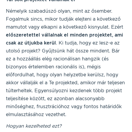
Némelyik szabadúszó olyan, mint az ősember.
Fogalmuk sincs, mikor tudják elejteni a következő
mamutot vagy elkapni a következő kisnyulat. Ezért
előszeretettel vállalnak el minden projektet, ami
csak az útjukba kerül
. Ki tudja, hogy ez lesz-e az
utolsó projekt? Gyűjtsünk hát össze mindent. Bár
ez a hozzáállás elég racionálisan hangzik (és
bizonyos értelemben racionális is), mégis
előfordulhat, hogy olyan helyzetbe kerülsz, hogy
akkor vállalják el a Te projekted, amikor már teljesen
túlterheltek. Egyensúlyozni kezdenek több projekt
teljesítése között, ez azonban alacsonyabb
minőséghez, frusztrációhoz vagy fontos határidők
elmulasztásához vezethet.
Hogyan kezelheted ezt?