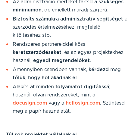
Az adminisztráció mértékét tartsd a
szükséges
minimumon
, de emellett maradj szigorú.
Biztosíts számukra adminisztratív segítséget
a
szerződés értelmezéséhez, megfelelő
kitöltéséhez stb.
Rendszeres partnereiddel köss
keretszerződéseket
, és az egyes projektekhez
használj
egyedi megrendelőket
.
Amennyiben csendben vannak,
kérdezd
meg
tőlük,
hogy
hol akadnak el
.
Alakíts át minden
folyamatot digitálissá
;
használj olyan rendszereket, mint a
docusign.com
vagy a
hellosign.com
. Szüntesd
meg a papír használatát.
Túl sok projektet vállalnak el