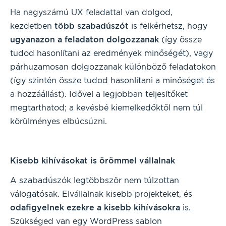
Ha nagyszámú UX feladattal van dolgod,
kezdetben
több szabadúszót
is felkérhetsz, hogy
ugyanazon a feladaton dolgozzanak
(így össze
tudod hasonlítani az eredmények minőségét), vagy
párhuzamosan dolgozzanak különböző feladatokon
(így szintén össze tudod hasonlítani a minőséget és
a hozzáállást). Idővel a legjobban teljesítőket
megtarthatod; a kevésbé kiemelkedőktől nem túl
körülményes elbúcsúzni.
Kisebb kihívásokat is örömmel vállalnak
A szabadúszók legtöbbször nem túlzottan
válogatósak. Elvállalnak kisebb projekteket, és
odafigyelnek ezekre a kisebb kihívásokra
is.
Szükséged van egy WordPress sablon