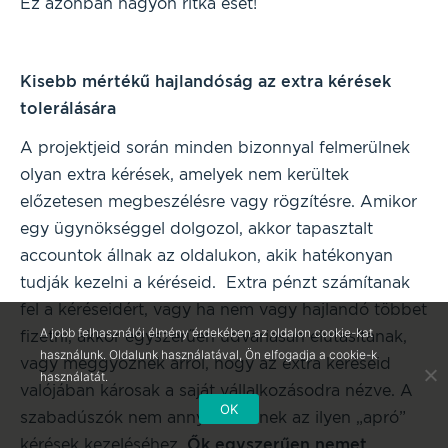
Ez azonban nagyon ritka eset!
Kisebb mértékű hajlandóság az extra kérések
tolerálására
A projektjeid során minden bizonnyal felmerülnek
olyan extra kérések, amelyek nem kerültek
előzetesen megbeszélésre vagy rögzítésre. Amikor
egy ügynökséggel dolgozol, akkor tapasztalt
accountok állnak az oldalukon, akik hatékonyan
tudják kezelni a kéréseid. Extra pénzt számítanak
fel a kéréseidért, vagy ha nem vagy hajlandó többet
A jobb felhasználói élmény érdekében az oldalon cookie-kat
fizetni, akkor egyszerűen udvariasan elutasítanak,
használunk. Oldalunk használatával, Ön elfogadja a cookie-k
vagy meggyőznek arról, hogy az extra kéréseid
használatát.
valójában károsak a saját vállalkozásodra nézve. A
OK
szabadúszók nem annyira értenek az ilyen „apró”
kérések kezeléséhez.
Ők egyszerűen nemet