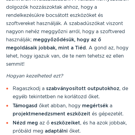
dolgozók hozzászoktak ahhoz, hogy a
rendelkezésükre bocsátott eszközöket és
szoftvereket használják. A szabadúszókat viszont
nagyon nehéz meggyőzni arról, hogy a szoftvered
használják;
meggyőződésük, hogy az ő
megoldásaik jobbak, mint a Tiéd
. A gond az, hogy
lehet, hogy igazuk van, de te nem tehetsz ez ellen
semmit!
Hogyan kezelheted ezt?
Ragaszkodj a
szabványosított outputokhoz
, de
egyéb tekintetben ne korlátozd őket.
Támogasd
őket abban, hogy
megértsék
a
projektmenedzsment
eszközeit
és gépezetét.
Nézd
meg
az ő
eszközeiket
, és ha azok jobbak,
próbáld meg
adaptálni
őket.