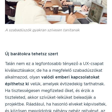
A szabadúszók gyakran szívesen tanítanak
Új barátokra tehetsz szert
Talán nem ez a legfontosabb tényező a UX-csapat
kiválasztásakor, de ha a megfelelő szabadúszókat
alkalmazod, olyan
valódi emberi kapcsolatokat
építhetsz ki
velük, amelyek évtizedekig tarthatnak.
Ha tisztességesen megfizeted őket, és érzik a
tiszteleted, akkor szívüket-lelküket beleadják a
projektbe. Ráadásul, ha hasonló elveket képviseltek,
és közösen megoldotok néhány nehéz rejtvényt, az