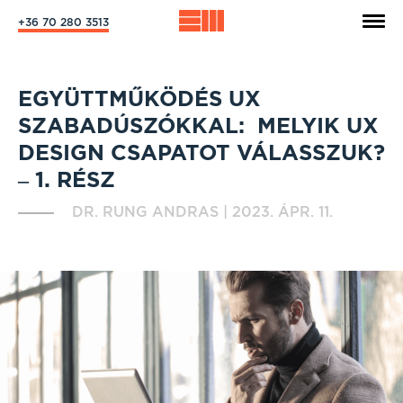
+36 70 280 3513
EGYÜTTMŰKÖDÉS UX
SZABADÚSZÓKKAL: MELYIK UX
DESIGN CSAPATOT VÁLASSZUK?
– 1. RÉSZ
DR. RUNG ANDRAS
|
2023. ÁPR. 11.