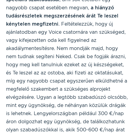
nagyobb csapat esetében megvan,
a hiányzó
tudásrészletek megszerzésének árát Te leszel
kénytelen megfizetni
. Feltételezzük, hogy új
ajánlatodban egy Voice csatornára van szükséged,
vagy kifejezetten oda kell figyelned az
akadálymentesítésre. Nem mondják majd, hogy
nem tudnak segíteni Neked. Csak be fogják árazni,
hogy meg kell tanulniuk ezeket az új készségeket,
és Te leszel az az ostoba, aki fizeti az oktatásukat,
míg egy nagyobb csapat egyszerűen elküldhetné a
megfelelő szakembert a szükséges alprojekt
elvégzésére. Ugyan a legtöbb szabadúszó olcsóbb,
mint egy ügynökség, de néhányan közülük drágák
is lehetnek. Lengyelországban például 300 €/nap
áron dolgozhat egy ügynökség, de találkozhatunk
olyan szabadúszókkal is, akik 500-600 €/nap árat