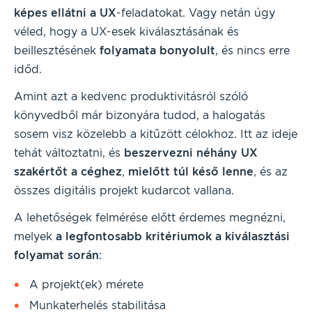
képes ellátni a UX
-feladatokat. Vagy netán úgy
véled, hogy a UX-esek kiválasztásának és
beillesztésének
folyamata
bonyolult
, és nincs erre
időd.
Amint azt a kedvenc produktivitásról szóló
könyvedből már bizonyára tudod, a halogatás
sosem visz közelebb a kitűzött célokhoz. Itt az ideje
tehát változtatni, és
beszervezni néhány UX
szakértőt a céghez
,
mielőtt túl késő
lenne
, és az
összes digitális projekt kudarcot vallana.
A lehetőségek felmérése előtt érdemes megnézni,
melyek
a legfontosabb kritériumok a kiválasztási
folyamat során
:
A projekt(ek) mérete
Munkaterhelés stabilitása