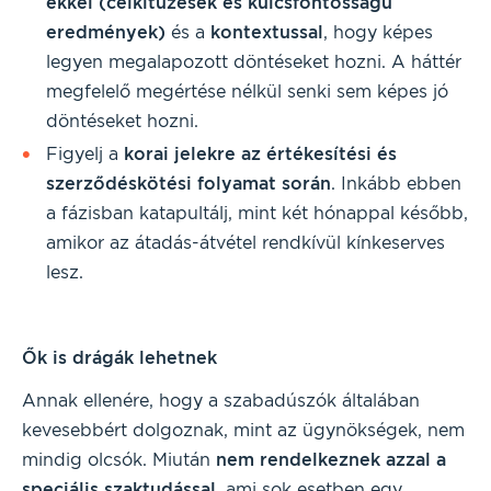
ekkel (célkitűzések és kulcsfontosságú
eredmények)
és a
kontextussal
, hogy képes
legyen megalapozott döntéseket hozni. A háttér
megfelelő megértése nélkül senki sem képes jó
döntéseket hozni.
Figyelj a
korai jelekre az értékesítési és
szerződéskötési folyamat során
. Inkább ebben
a fázisban katapultálj, mint két hónappal később,
amikor az átadás-átvétel rendkívül kínkeserves
lesz.
Ők is drágák lehetnek
Annak ellenére, hogy a szabadúszók általában
kevesebbért dolgoznak, mint az ügynökségek, nem
mindig olcsók. Miután
nem rendelkeznek azzal a
speciális szaktudással
, ami sok esetben egy