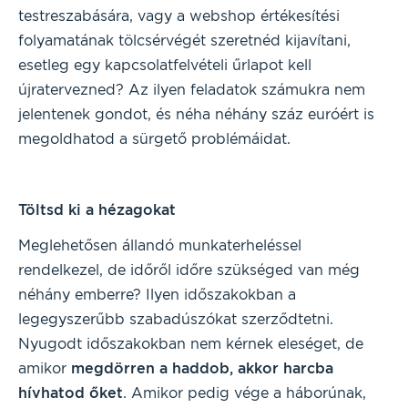
testreszabására, vagy a webshop értékesítési
folyamatának tölcsérvégét szeretnéd kijavítani,
esetleg egy kapcsolatfelvételi űrlapot kell
újratervezned? Az ilyen feladatok számukra nem
jelentenek gondot, és néha néhány száz euróért is
megoldhatod a sürgető problémáidat.
Töltsd ki a hézagokat
Meglehetősen állandó munkaterheléssel
rendelkezel, de időről időre szükséged van még
néhány emberre? Ilyen időszakokban a
legegyszerűbb szabadúszókat szerződtetni.
Nyugodt időszakokban nem kérnek eleséget, de
amikor
megdörren a haddob, akkor harcba
hívhatod őket
. Amikor pedig vége a háborúnak,