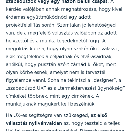
szabadúszók vagy egy házon belüli csapat
. A
kérdés valójában annak meghatározása, hogy kivel
érdemes együttműködnöd egy adott
projektfelállítás során. Számtalan jó lehetőséged
van, de a megfelelő választás valójában az adott
helyzettől és a munka terjedelmétől függ. A
megoldás kulcsa, hogy olyan szakértőket válassz,
akik megfelelnek a céljaidnak és elvárásaidnak,
anélkül, hogy pusztán azért zárnád ki őket, mert
olyan körbe esnek, amelyet nem is terveztél
figyelembe venni. Soha ne tekintsd a „designer”, a
„szabadúszó UX” és a „terméktervezési ügynökség”
címkéket többnek, mint egy címkének. A
munkájuknak magukért kell beszélniük.
Ha UX-es segítségre van szükséged,
az első
választás nyilvánvalóan
az, hogy teszteld a teljes