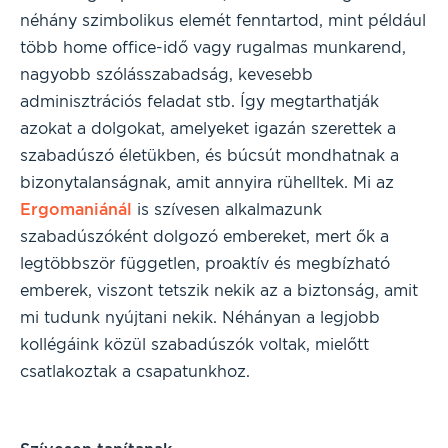
néhány szimbolikus elemét fenntartod, mint például
több home office-idő vagy rugalmas munkarend,
nagyobb szólásszabadság, kevesebb
adminisztrációs feladat stb. Így megtarthatják
azokat a dolgokat, amelyeket igazán szerettek a
szabadúszó életükben, és búcsút mondhatnak a
bizonytalanságnak, amit annyira rühelltek. Mi az
Ergomaniánál
is szívesen alkalmazunk
szabadúszóként dolgozó embereket, mert ők a
legtöbbször független, proaktív és megbízható
emberek, viszont tetszik nekik az a biztonság, amit
mi tudunk nyújtani nekik. Néhányan a legjobb
kollégáink közül szabadúszók voltak, mielőtt
csatlakoztak a csapatunkhoz.