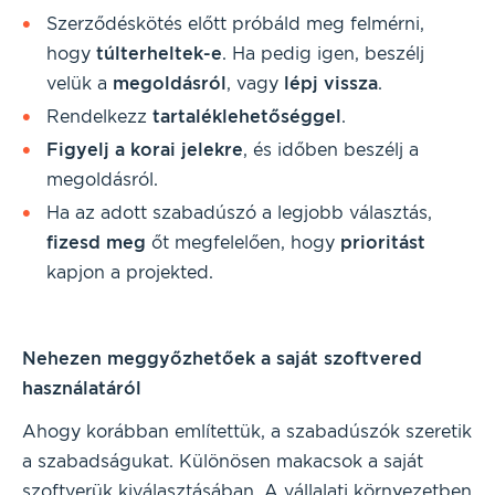
Szerződéskötés előtt próbáld meg felmérni,
hogy
túlterheltek-e
. Ha pedig igen, beszélj
velük a
megoldásról
, vagy
lépj vissza
.
Rendelkezz
tartaléklehetőséggel
.
Figyelj a korai jelekre
, és időben beszélj a
megoldásról.
Ha az adott szabadúszó a legjobb választás,
fizesd
meg
őt megfelelően, hogy
prioritást
kapjon a projekted.
Nehezen meggyőzhetőek a saját szoftvered
használatáról
Ahogy korábban említettük, a szabadúszók szeretik
a szabadságukat. Különösen makacsok a saját
szoftverük kiválasztásában. A vállalati környezetben