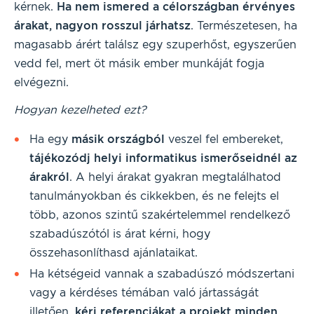
kérnek.
Ha nem ismered a célországban érvényes
árakat, nagyon rosszul járhatsz
. Természetesen, ha
magasabb árért találsz egy szuperhőst, egyszerűen
vedd fel, mert öt másik ember munkáját fogja
elvégezni.
Hogyan kezelheted ezt?
Ha egy
másik országból
veszel fel embereket,
tájékozódj helyi informatikus ismerőseidnél az
árakról
. A helyi árakat gyakran megtalálhatod
tanulmányokban és cikkekben, és ne felejts el
több, azonos szintű szakértelemmel rendelkező
szabadúszótól is árat kérni, hogy
összehasonlíthasd ajánlataikat.
Ha kétségeid vannak a szabadúszó módszertani
vagy a kérdéses témában való jártasságát
illetően,
kérj referenciákat a projekt minden