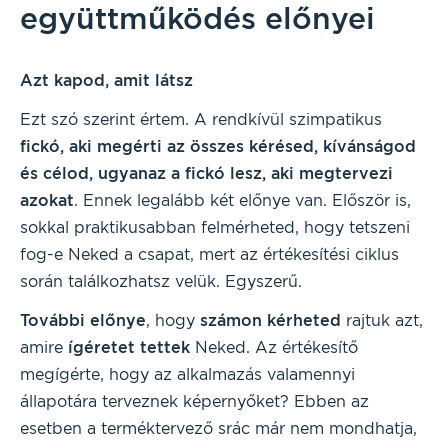
együttműködés előnyei
Azt kapod, amit látsz
Ezt szó szerint értem. A rendkívül szimpatikus
f
ickó, aki megérti az összes kérésed, kívánságod
és célod, ugyanaz a fickó lesz, aki megtervezi
azokat
. Ennek legalább két előnye van. Először is,
sokkal praktikusabban felmérheted, hogy tetszeni
fog-e Neked a csapat, mert az értékesítési ciklus
során találkozhatsz velük. Egyszerű.
További előnye
, hogy
számon kérheted
rajtuk azt,
amire
ígéretet tettek
Neked. Az értékesítő
megígérte, hogy az alkalmazás valamennyi
állapotára terveznek képernyőket? Ebben az
esetben a terméktervező srác már nem mondhatja,