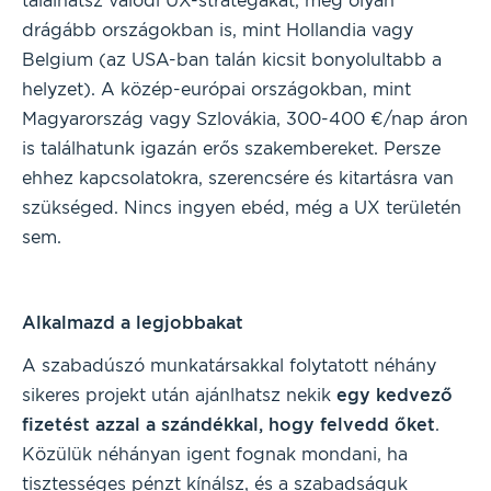
találhatsz valódi UX-stratégákat, még olyan
drágább országokban is, mint Hollandia vagy
Belgium (az USA-ban talán kicsit bonyolultabb a
helyzet). A közép-európai országokban, mint
Magyarország vagy Szlovákia, 300-400 €/nap áron
is találhatunk igazán erős szakembereket. Persze
ehhez kapcsolatokra, szerencsére és kitartásra van
szükséged. Nincs ingyen ebéd, még a UX területén
sem.
Alkalmazd a legjobbakat
A szabadúszó munkatársakkal folytatott néhány
sikeres projekt után ajánlhatsz nekik
egy kedvező
fizetést azzal a szándékkal, hogy felvedd őket
.
Közülük néhányan igent fognak mondani, ha
tisztességes pénzt kínálsz, és a szabadságuk