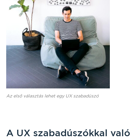
Az első választás lehet egy UX szabadúszó
A UX szabadúszókkal való