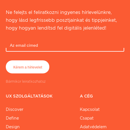
Ne felejts el feliratkozni ingyenes hírlevelünkre,
hogy lásd legfrissebb posztjainkat és tippjeinket,
hogy hogyan lendítsd fel digitális jelenléted!
Bármikor leiratkozhatsz
UX SZOLGÁLTATÁSOK
A CÉG
Discover
Kapcsolat
Define
Csapat
Design
Adatvédelem