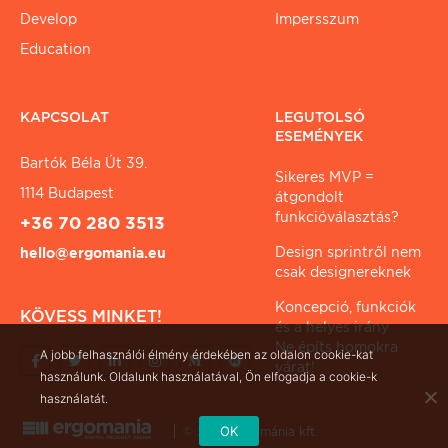
Develop
Impersszum
Education
KAPCSOLAT
LEGUTOLSÓ
ESEMÉNYEK
Bartók Béla Út 39.
Sikeres MVP =
1114 Budapest
átgondolt
funkcióválasztás?
+36 70 280 3513
Design sprintről nem
hello@ergomania.eu
csak designereknek
Koncepció, funkciók
KÖVESS MINKET!
és a helyes irány
Ne építs homokra
A jobb felhasználói élmény érdekében az oldalon cookie-kat
várat!
használunk. Oldalunk használatával, Ön elfogadja a cookie-k
használatát.
OK
© 2026 ergománia kft.