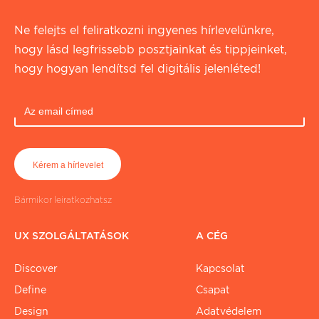
Ne felejts el feliratkozni ingyenes hírlevelünkre,
hogy lásd legfrissebb posztjainkat és tippjeinket,
hogy hogyan lendítsd fel digitális jelenléted!
Bármikor leiratkozhatsz
UX SZOLGÁLTATÁSOK
A CÉG
Discover
Kapcsolat
Define
Csapat
Design
Adatvédelem