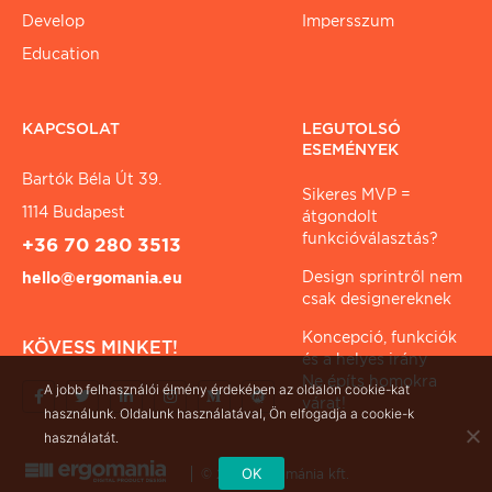
Develop
Impersszum
Education
KAPCSOLAT
LEGUTOLSÓ
ESEMÉNYEK
Bartók Béla Út 39.
Sikeres MVP =
1114 Budapest
átgondolt
funkcióválasztás?
+36 70 280 3513
Design sprintről nem
hello@ergomania.eu
csak designereknek
Koncepció, funkciók
KÖVESS MINKET!
és a helyes irány
Ne építs homokra
A jobb felhasználói élmény érdekében az oldalon cookie-kat
várat!
használunk. Oldalunk használatával, Ön elfogadja a cookie-k
használatát.
OK
© 2026 ergománia kft.