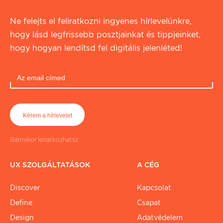
Ne felejts el feliratkozni ingyenes hírlevelünkre,
hogy lásd legfrissebb posztjainkat és tippjeinket,
hogy hogyan lendítsd fel digitális jelenléted!
Bármikor leiratkozhatsz
UX SZOLGÁLTATÁSOK
A CÉG
Discover
Kapcsolat
Define
Csapat
Design
Adatvédelem