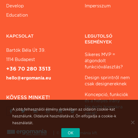
Develop
Impersszum
Education
KAPCSOLAT
LEGUTOLSÓ
ESEMÉNYEK
Bartók Béla Út 39.
Sikeres MVP =
1114 Budapest
átgondolt
funkcióválasztás?
+36 70 280 3513
Design sprintről nem
hello@ergomania.eu
csak designereknek
Koncepció, funkciók
KÖVESS MINKET!
és a helyes irány
Ne építs homokra
A jobb felhasználói élmény érdekében az oldalon cookie-kat
várat!
használunk. Oldalunk használatával, Ön elfogadja a cookie-k
használatát.
OK
© 2026 ergománia kft.