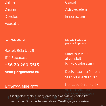
Define
Csapat
Design
Adatvédelem
Develop
Impersszum
Education
KAPCSOLAT
LEGUTOLSÓ
ESEMÉNYEK
Bartók Béla Út 39.
Sikeres MVP =
1114 Budapest
átgondolt
funkcióválasztás?
+36 70 280 3513
Design sprintről nem
hello@ergomania.eu
csak designereknek
Koncepció, funkciók
KÖVESS MINKET!
és a helyes irány
Ne építs homokra
A jobb felhasználói élmény érdekében az oldalon cookie-kat
várat!
használunk. Oldalunk használatával, Ön elfogadja a cookie-k