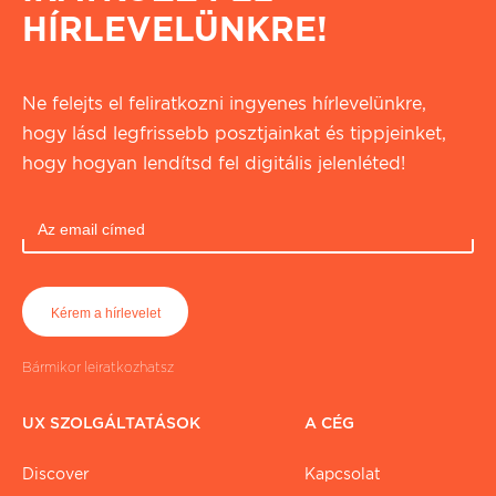
HÍRLEVELÜNKRE!
Ne felejts el feliratkozni ingyenes hírlevelünkre,
hogy lásd legfrissebb posztjainkat és tippjeinket,
hogy hogyan lendítsd fel digitális jelenléted!
Bármikor leiratkozhatsz
UX SZOLGÁLTATÁSOK
A CÉG
Discover
Kapcsolat