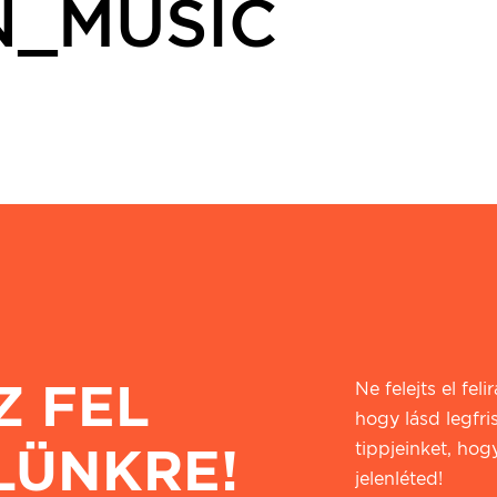
N_MUSIC
Z FEL
Ne felejts el fel
hogy lásd legfri
LÜNKRE!
tippjeinket, hogy
jelenléted!