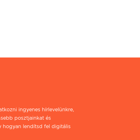
iratkozni ingyenes hírlevelünkre,
ssebb posztjainkat és
 hogyan lendítsd fel digitális