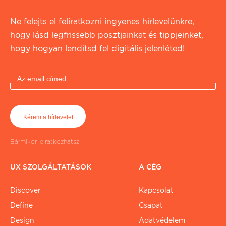
Ne felejts el feliratkozni ingyenes hírlevelünkre,
hogy lásd legfrissebb posztjainkat és tippjeinket,
hogy hogyan lendítsd fel digitális jelenléted!
Bármikor leiratkozhatsz
UX SZOLGÁLTATÁSOK
A CÉG
Discover
Kapcsolat
Define
Csapat
Design
Adatvédelem