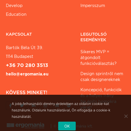
Develop
Impersszum
Education
KAPCSOLAT
LEGUTOLSÓ
ESEMÉNYEK
Bartók Béla Út 39.
Sikeres MVP =
1114 Budapest
átgondolt
funkcióválasztás?
+36 70 280 3513
Design sprintről nem
hello@ergomania.eu
csak designereknek
Koncepció, funkciók
KÖVESS MINKET!
és a helyes irány
Ne építs homokra
A jobb felhasználói élmény érdekében az oldalon cookie-kat
várat!
használunk. Oldalunk használatával, Ön elfogadja a cookie-k
használatát.
OK
© 2026 ergománia kft.