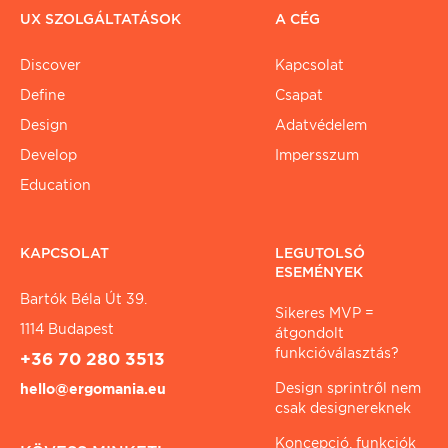
UX SZOLGÁLTATÁSOK
A CÉG
Discover
Kapcsolat
Define
Csapat
Design
Adatvédelem
Develop
Impersszum
Education
KAPCSOLAT
LEGUTOLSÓ
ESEMÉNYEK
Bartók Béla Út 39.
Sikeres MVP =
1114 Budapest
átgondolt
funkcióválasztás?
+36 70 280 3513
Design sprintről nem
hello@ergomania.eu
csak designereknek
Koncepció, funkciók