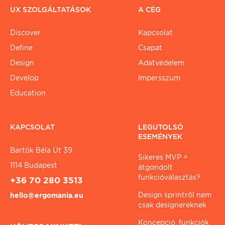
UX SZOLGÁLTATÁSOK
A CÉG
Discover
Kapcsolat
Define
Csapat
Design
Adatvédelem
Develop
Impersszum
Education
KAPCSOLAT
LEGUTOLSÓ
ESEMÉNYEK
Bartók Béla Út 39.
Sikeres MVP =
1114 Budapest
átgondolt
funkcióválasztás?
+36 70 280 3513
Design sprintről nem
hello@ergomania.eu
csak designereknek
Koncepció, funkciók