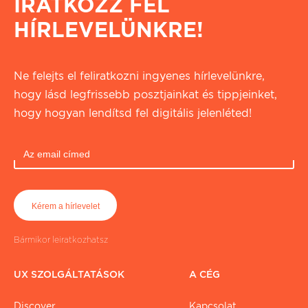
IRATKOZZ FEL
HÍRLEVELÜNKRE!
Ne felejts el feliratkozni ingyenes hírlevelünkre,
hogy lásd legfrissebb posztjainkat és tippjeinket,
hogy hogyan lendítsd fel digitális jelenléted!
Bármikor leiratkozhatsz
UX SZOLGÁLTATÁSOK
A CÉG
Discover
Kapcsolat