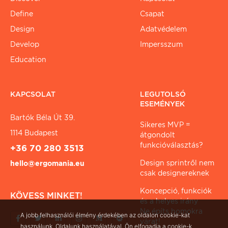
Define
Csapat
Design
Adatvédelem
Develop
Impersszum
Education
KAPCSOLAT
LEGUTOLSÓ
ESEMÉNYEK
Bartók Béla Út 39.
Sikeres MVP =
1114 Budapest
átgondolt
funkcióválasztás?
+36 70 280 3513
Design sprintről nem
hello@ergomania.eu
csak designereknek
Koncepció, funkciók
KÖVESS MINKET!
és a helyes irány
Ne építs homokra
A jobb felhasználói élmény érdekében az oldalon cookie-kat
várat!
használunk. Oldalunk használatával, Ön elfogadja a cookie-k