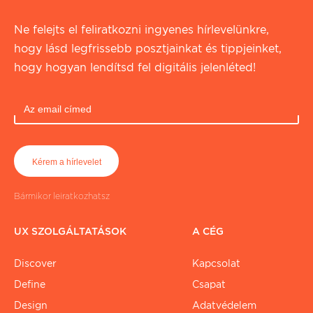
Ne felejts el feliratkozni ingyenes hírlevelünkre,
hogy lásd legfrissebb posztjainkat és tippjeinket,
hogy hogyan lendítsd fel digitális jelenléted!
Bármikor leiratkozhatsz
UX SZOLGÁLTATÁSOK
A CÉG
Discover
Kapcsolat
Define
Csapat
Design
Adatvédelem