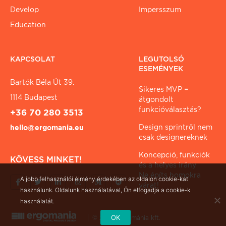
Develop
Impersszum
Education
KAPCSOLAT
LEGUTOLSÓ
ESEMÉNYEK
Bartók Béla Út 39.
Sikeres MVP =
1114 Budapest
átgondolt
funkcióválasztás?
+36 70 280 3513
Design sprintről nem
hello@ergomania.eu
csak designereknek
Koncepció, funkciók
KÖVESS MINKET!
és a helyes irány
Ne építs homokra
A jobb felhasználói élmény érdekében az oldalon cookie-kat
várat!
használunk. Oldalunk használatával, Ön elfogadja a cookie-k
használatát.
OK
© 2026 ergománia kft.