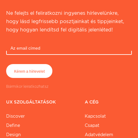
Ne felejts el feliratkozni ingyenes hírlevelünkre,
hogy lásd legfrissebb posztjainkat és tippjeinket,
hogy hogyan lendítsd fel digitális jelenléted!
Bármikor leiratkozhatsz
UX SZOLGÁLTATÁSOK
A CÉG
Discover
Kapcsolat
Define
Csapat
Design
Adatvédelem