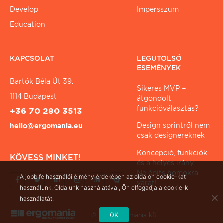
Develop
Impersszum
Education
KAPCSOLAT
LEGUTOLSÓ
ESEMÉNYEK
Bartók Béla Út 39.
Sikeres MVP =
1114 Budapest
átgondolt
funkcióválasztás?
+36 70 280 3513
Design sprintről nem
hello@ergomania.eu
csak designereknek
Koncepció, funkciók
KÖVESS MINKET!
és a helyes irány
Ne építs homokra
A jobb felhasználói élmény érdekében az oldalon cookie-kat
várat!
használunk. Oldalunk használatával, Ön elfogadja a cookie-k
használatát.
OK
© 2026 ergománia kft.