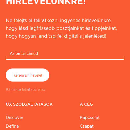
HÍRLEVELÜNKRE!
Ne felejts el feliratkozni ingyenes hírlevelünkre,
hogy lásd legfrissebb posztjainkat és tippjeinket,
hogy hogyan lendítsd fel digitális jelenléted!
Bármikor leiratkozhatsz
UX SZOLGÁLTATÁSOK
A CÉG
Discover
Kapcsolat
Define
Csapat