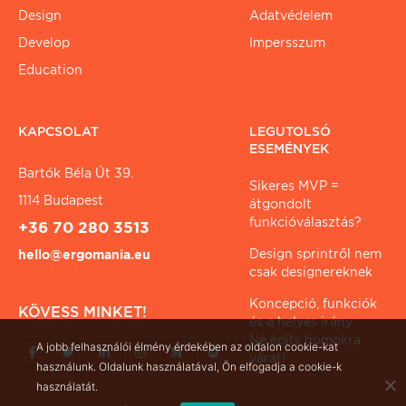
Design
Adatvédelem
Develop
Impersszum
Education
KAPCSOLAT
LEGUTOLSÓ
ESEMÉNYEK
Bartók Béla Út 39.
Sikeres MVP =
1114 Budapest
átgondolt
funkcióválasztás?
+36 70 280 3513
Design sprintről nem
hello@ergomania.eu
csak designereknek
Koncepció, funkciók
KÖVESS MINKET!
és a helyes irány
Ne építs homokra
A jobb felhasználói élmény érdekében az oldalon cookie-kat
várat!
használunk. Oldalunk használatával, Ön elfogadja a cookie-k
használatát.