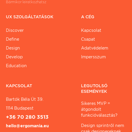
Bármikor leiratkozhatsz
UX SZOLGÁLTATÁSOK
A CÉG
Discover
Kapcsolat
Define
Csapat
Design
Adatvédelem
Develop
Impersszum
Education
KAPCSOLAT
LEGUTOLSÓ
ESEMÉNYEK
Bartók Béla Út 39.
Sikeres MVP =
1114 Budapest
átgondolt
funkcióválasztás?
+36 70 280 3513
Design sprintről nem
hello@ergomania.eu
csak designereknek